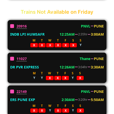
Trains Not Available on Friday
20916
PNVL
PUNE
INDB LPI HUMSAFR
12:25AM
3:00AM
2:35hr
M
T
W
T
F
S
S
Y
X
X
X
X
X
X
11027
Thane
PUNE
DR PVR EXPRESS
12:26AM
3:30AM
3:04hr
M
T
W
T
F
S
S
Y
Y
Y
X
X
X
X
22149
PNVL
PUNE
ERS PUNE EXP
2:30AM
5:50AM
3:20hr
M
T
W
T
F
S
S
Y
Y
X
X
X
X
X