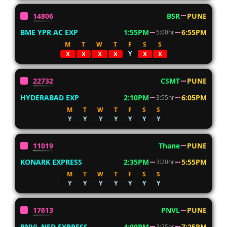
14806
BSR
PUNE
BME YPR AC EXP
1:55PM
6:55PM
5:00hr
M
T
W
T
F
S
S
Y
X
X
X
X
X
X
22732
CSMT
PUNE
HYDERABAD EXP
2:10PM
6:05PM
3:55hr
M
T
W
T
F
S
S
Y
Y
Y
Y
Y
Y
Y
11019
Thane
PUNE
KONARK EXPRESS
2:35PM
5:55PM
3:20hr
M
T
W
T
F
S
S
Y
Y
Y
Y
Y
Y
Y
17613
PNVL
PUNE
PNVL NED EXPRESS
4:00PM
7:25PM
3:25hr