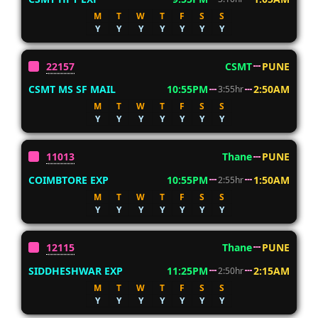
M
T
W
T
F
S
S
Y
Y
Y
Y
Y
Y
Y
22157
CSMT
PUNE
CSMT MS SF MAIL
10:55PM
2:50AM
3:55hr
M
T
W
T
F
S
S
Y
Y
Y
Y
Y
Y
Y
11013
Thane
PUNE
COIMBTORE EXP
10:55PM
1:50AM
2:55hr
M
T
W
T
F
S
S
Y
Y
Y
Y
Y
Y
Y
12115
Thane
PUNE
SIDDHESHWAR EXP
11:25PM
2:15AM
2:50hr
M
T
W
T
F
S
S
Y
Y
Y
Y
Y
Y
Y