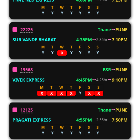
M
T
W
T
F
S
S
Y
Y
Y
Y
Y
Y
Y
22225
Thane
PUNE
SUR VANDE BHARAT
4:35PM
7:10PM
2:35hr
M
T
W
T
F
S
S
Y
Y
Y
Y
Y
Y
X
19568
BSR
PUNE
VIVEK EXPRESS
4:45PM
9:10PM
4:25hr
M
T
W
T
F
S
S
Y
X
X
X
X
X
X
12125
Thane
PUNE
PRAGATI EXPRESS
4:55PM
7:50PM
2:55hr
M
T
W
T
F
S
S
Y
Y
Y
Y
Y
Y
Y