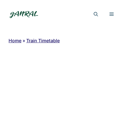
Skip
to
Menu
content
Home
»
Train Timetable