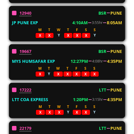
12940
BSR
PUNE
JP PUNE EXP
4:10AM
8:05AM
3:55hr
M
T
W
T
F
S
S
Y
Y
X
X
X
X
X
19667
BSR
PUNE
MYS HUMSAFAR EXP
12:27PM
4:35PM
4:08hr
M
T
W
T
F
S
S
Y
X
X
X
X
X
X
17222
LTT
PUNE
LTT COA EXPRESS
1:20PM
4:35PM
3:15hr
M
T
W
T
F
S
S
Y
Y
X
X
X
X
X
22179
LTT
PUNE