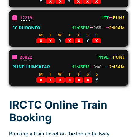
Y
Y
X
X
X
X
X
12219
LTT
PUNE
SC DURONTO
11:05PM
2:00AM
2:55hr
M
T
W
T
F
S
S
Y
Y
X
X
X
X
X
20822
PNVL
PUNE
PUNE HUMSAFAR
11:45PM
2:45AM
3:00hr
M
T
W
T
F
S
S
Y
X
X
X
X
X
X
IRCTC Online Train
Booking
Booking a train ticket on the Indian Railway