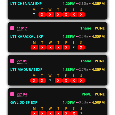
LTT CHENNAI EXP
1:20PM
4:35PM
3:15hr
M
T
W
T
F
S
S
Y
X
X
X
X
X
X
11017
Thane
PUNE
LTT KARAIKAL EXP
1:38PM
4:35PM
2:57hr
M
T
W
T
F
S
S
Y
X
X
X
X
X
X
22101
Thane
PUNE
LTT MADURAI EXP
1:38PM
4:35PM
2:57hr
M
T
W
T
F
S
S
Y
X
X
X
X
X
X
22194
PNVL
PUNE
GWL DD SF EXP
1:45PM
4:50PM
3:05hr
M
T
W
T
F
S
S
Y
X
X
X
X
X
X