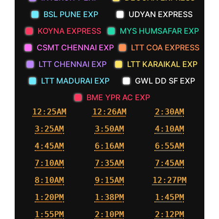
BSL PUNE EXP
UDYAN EXPRESS
KOYNA EXPRESS
MYS HUMSAFAR EXP
CSMT CHENNAI EXP
LTT COA EXPRESS
LTT CHENNAI EXP
LTT KARAIKAL EXP
LTT MADURAI EXP
GWL DD SF EXP
BME YPR AC EXP
12:25AM
12:26AM
2:30AM
3:25AM
3:50AM
4:10AM
4:45AM
6:16AM
6:55AM
7:10AM
7:35AM
7:45AM
8:10AM
9:15AM
12:27PM
1:20PM
1:38PM
1:45PM
1:55PM
2:10PM
2:12PM