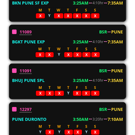
BKN PUNE SF EXP
3:25AM
7:35AM
4:10hr
M
T
W
T
F
S
S
Y
X
X
X
X
X
X
11089
BSR
PUNE
BGKT PUNE EXP
3:25AM
7:35AM
4:10hr
M
T
W
T
F
S
S
Y
X
X
X
X
X
X
11091
BSR
PUNE
BHUJ PUNE SPL
3:25AM
7:35AM
4:10hr
M
T
W
T
F
S
S
Y
X
X
X
X
X
X
12297
BSR
PUNE
PUNE DURONTO
3:50AM
7:10AM
3:20hr
M
T
W
T
F
S
S
Y
Y
Y
X
X
X
X