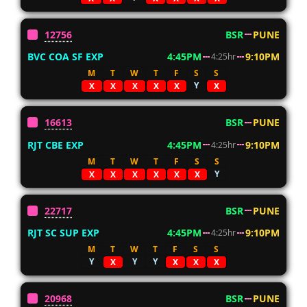
12756
BSR
PUNE
BVC COA SF EXP
4:45PM
9:10PM
4:25hr
M
T
W
T
F
S
S
Y
X
X
X
X
X
X
16613
BSR
PUNE
RJT CBE EXP
4:45PM
9:10PM
4:25hr
M
T
W
T
F
S
S
Y
X
X
X
X
X
X
22717
BSR
PUNE
RJT SC SUP EXP
4:45PM
9:10PM
4:25hr
M
T
W
T
F
S
S
Y
Y
Y
X
X
X
X
20968
BSR
PUNE