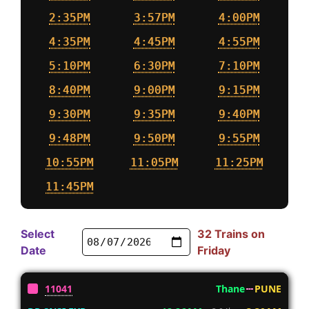
2:35PM
3:57PM
4:00PM
4:35PM
4:45PM
4:55PM
5:10PM
6:30PM
7:10PM
8:40PM
9:00PM
9:15PM
9:30PM
9:35PM
9:40PM
9:48PM
9:50PM
9:55PM
10:55PM
11:05PM
11:25PM
11:45PM
Select
32 Trains on
Date
Friday
11041
Thane
PUNE