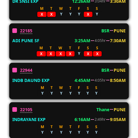
DR SNSI EXP
12:26AM
3:30AM
3:04hr
M
T
W
T
F
S
S
Y
Y
Y
Y
X
X
X
22185
BSR
PUNE
ADI PUNE SF
3:25AM
7:30AM
4:05hr
M
T
W
T
F
S
S
Y
X
X
X
X
X
X
22944
BSR
PUNE
INDB DAUND EXP
4:45AM
8:50AM
4:05hr
M
T
W
T
F
S
S
Y
Y
Y
Y
Y
Y
Y
22105
Thane
PUNE
INDRAYANI EXP
6:16AM
9:05AM
2:49hr
M
T
W
T
F
S
S
Y
Y
Y
Y
Y
Y
Y