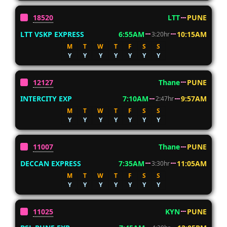
18520
LTT
PUNE
LTT VSKP EXPRESS
6:55AM
10:15AM
3:20hr
M
T
W
T
F
S
S
Y
Y
Y
Y
Y
Y
Y
12127
Thane
PUNE
INTERCITY EXP
7:10AM
9:57AM
2:47hr
M
T
W
T
F
S
S
Y
Y
Y
Y
Y
Y
Y
11007
Thane
PUNE
DECCAN EXPRESS
7:35AM
11:05AM
3:30hr
M
T
W
T
F
S
S
Y
Y
Y
Y
Y
Y
Y
11025
KYN
PUNE