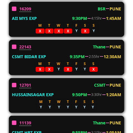
16209
BSR
PUNE
AII MYS EXP
9:30PM
1:45AM
4:15hr
M
T
W
T
F
S
S
Y
Y
X
X
X
X
X
22143
Thane
PUNE
CSMT BIDAR EXP
9:35PM
12:30AM
2:55hr
M
T
W
T
F
S
S
Y
Y
Y
X
X
X
X
12701
CSMT
PUNE
HUSSAINSAGAR EXP
9:50PM
1:20AM
3:30hr
M
T
W
T
F
S
S
Y
Y
Y
Y
Y
Y
Y
11139
Thane
PUNE
CSMT HPT EXP
9:55PM
1:05AM
3:10hr