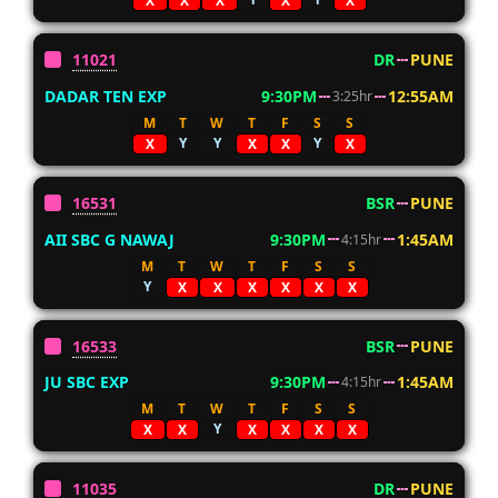
X
X
X
X
X
11021
DR
PUNE
DADAR TEN EXP
9:30PM
12:55AM
3:25hr
M
T
W
T
F
S
S
Y
Y
Y
X
X
X
X
16531
BSR
PUNE
AII SBC G NAWAJ
9:30PM
1:45AM
4:15hr
M
T
W
T
F
S
S
Y
X
X
X
X
X
X
16533
BSR
PUNE
JU SBC EXP
9:30PM
1:45AM
4:15hr
M
T
W
T
F
S
S
Y
X
X
X
X
X
X
11035
DR
PUNE