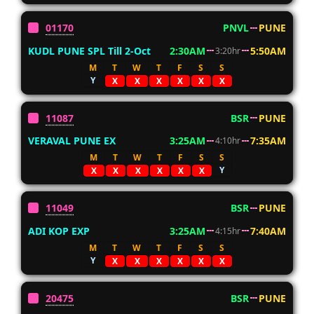
01170
PNVL
PUNE
KUDL PUNE SPL Till 2-Oct
2:30AM
5:50AM
3:20hr
M
T
W
T
F
S
S
Y
X
X
X
X
X
X
11087
BSR
PUNE
VERAVAL PUNE EX
3:25AM
7:35AM
4:10hr
M
T
W
T
F
S
S
Y
X
X
X
X
X
X
11049
BSR
PUNE
ADI KOP EXP
3:25AM
7:40AM
4:15hr
M
T
W
T
F
S
S
Y
X
X
X
X
X
X
20475
BSR
PUNE