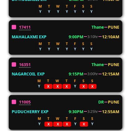
M
T
W
T
F
S
S
Y
Y
Y
Y
Y
Y
Y
17411
Thane
PUNE
MAHALAXMI EXP
9:00PM
12:10AM
3:10hr
M
T
W
T
F
S
S
Y
Y
Y
Y
Y
Y
Y
16351
Thane
PUNE
NAGARCOIL EXP
9:15PM
12:15AM
3:00hr
M
T
W
T
F
S
S
Y
Y
X
X
X
X
X
11005
DR
PUNE
PUDUCHERRY EXP
9:30PM
12:55AM
3:25hr
M
T
W
T
F
S
S
Y
Y
Y
X
X
X
X