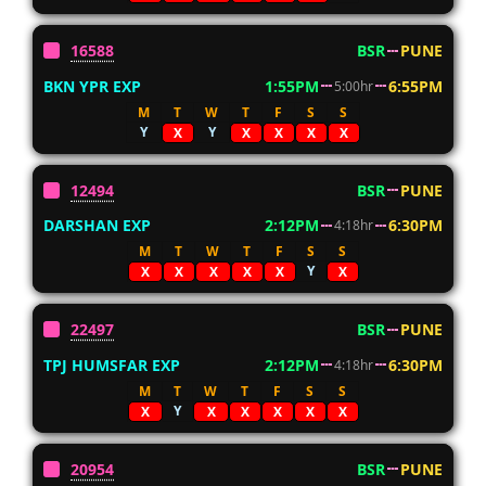
16588
BSR
PUNE
BKN YPR EXP
1:55PM
6:55PM
5:00hr
M
T
W
T
F
S
S
Y
Y
X
X
X
X
X
12494
BSR
PUNE
DARSHAN EXP
2:12PM
6:30PM
4:18hr
M
T
W
T
F
S
S
Y
X
X
X
X
X
X
22497
BSR
PUNE
TPJ HUMSFAR EXP
2:12PM
6:30PM
4:18hr
M
T
W
T
F
S
S
Y
X
X
X
X
X
X
20954
BSR
PUNE