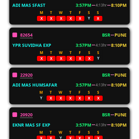
ADI MAS SFAST
3:57PM
8:10PM
4:13hr
M
T
W
T
F
S
S
Y
X
X
X
X
X
X
82654
BSR
PUNE
YPR SUVIDHA EXP
3:57PM
8:10PM
4:13hr
M
T
W
T
F
S
S
Y
X
X
X
X
X
X
22920
BSR
PUNE
ADI MAS HUMSAFAR
3:57PM
8:10PM
4:13hr
M
T
W
T
F
S
S
Y
X
X
X
X
X
X
20920
BSR
PUNE
EKNR MAS SF EXP
3:57PM
8:10PM
4:13hr
M
T
W
T
F
S
S
Y
X
X
X
X
X
X