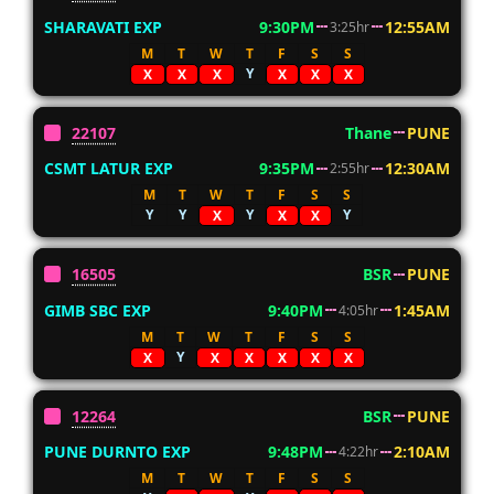
SHARAVATI EXP
9:30PM
12:55AM
3:25hr
M
T
W
T
F
S
S
Y
X
X
X
X
X
X
22107
Thane
PUNE
CSMT LATUR EXP
9:35PM
12:30AM
2:55hr
M
T
W
T
F
S
S
Y
Y
Y
Y
X
X
X
16505
BSR
PUNE
GIMB SBC EXP
9:40PM
1:45AM
4:05hr
M
T
W
T
F
S
S
Y
X
X
X
X
X
X
12264
BSR
PUNE
PUNE DURNTO EXP
9:48PM
2:10AM
4:22hr
M
T
W
T
F
S
S