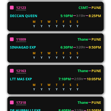
12123
CSMT
PUNE
DECCAN QUEEN
5:10PM
8:25PM
3:15hr
M
T
W
T
F
S
S
Y
Y
Y
Y
Y
Y
Y
11009
Thane
PUNE
SINHAGAD EXP
6:30PM
9:50PM
3:20hr
M
T
W
T
F
S
S
Y
Y
Y
Y
Y
Y
Y
12163
Thane
PUNE
LTT MAS EXP
7:10PM
10:05PM
2:55hr
M
T
W
T
F
S
S
Y
Y
Y
Y
Y
Y
Y
17318
Thane
PUNE
DR HUBBALLI EXP
8:40PM
11:50PM
3:10hr