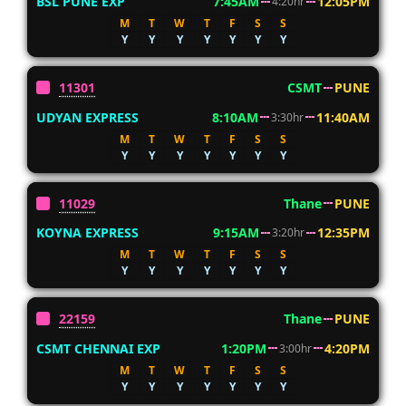
BSL PUNE EXP
7:45AM
12:05PM
4:20hr
M
T
W
T
F
S
S
Y
Y
Y
Y
Y
Y
Y
11301
CSMT
PUNE
UDYAN EXPRESS
8:10AM
11:40AM
3:30hr
M
T
W
T
F
S
S
Y
Y
Y
Y
Y
Y
Y
11029
Thane
PUNE
KOYNA EXPRESS
9:15AM
12:35PM
3:20hr
M
T
W
T
F
S
S
Y
Y
Y
Y
Y
Y
Y
22159
Thane
PUNE
CSMT CHENNAI EXP
1:20PM
4:20PM
3:00hr
M
T
W
T
F
S
S
Y
Y
Y
Y
Y
Y
Y