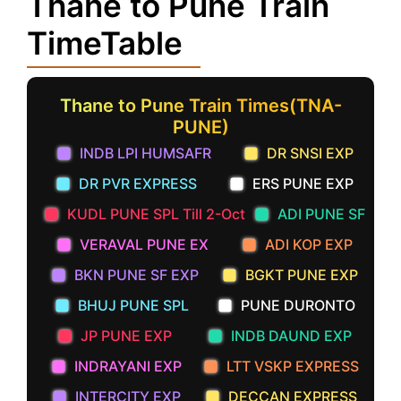
Thane to Pune Train
TimeTable
Thane to Pune Train Times(TNA-
PUNE)
INDB LPI HUMSAFR
DR SNSI EXP
DR PVR EXPRESS
ERS PUNE EXP
KUDL PUNE SPL Till 2-Oct
ADI PUNE SF
VERAVAL PUNE EX
ADI KOP EXP
BKN PUNE SF EXP
BGKT PUNE EXP
BHUJ PUNE SPL
PUNE DURONTO
JP PUNE EXP
INDB DAUND EXP
INDRAYANI EXP
LTT VSKP EXPRESS
INTERCITY EXP
DECCAN EXPRESS