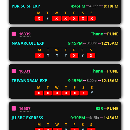
PBR SC SF EXP
4:45PM
9:10PM
4:25hr
M
T
W
T
F
S
S
Y
X
X
X
X
X
X
16339
Thane
PUNE
NAGARCOIL EXP
9:15PM
12:15AM
3:00hr
M
T
W
T
F
S
S
Y
Y
Y
Y
X
X
X
16331
Thane
PUNE
TRIVANDRAM EXP
9:15PM
12:15AM
3:00hr
M
T
W
T
F
S
S
Y
X
X
X
X
X
X
16507
BSR
PUNE
JU SBC EXPRESS
9:30PM
1:45AM
4:15hr
M
T
W
T
F
S
S
Y
Y