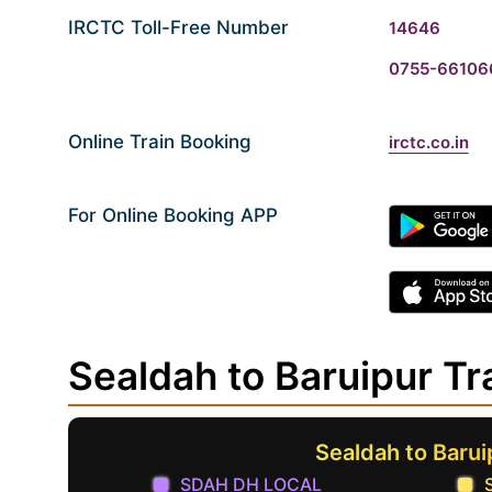
IRCTC Toll-Free Number
14646
0755-66106
Online Train Booking
irctc.co.in
For Online Booking APP
Sealdah to Baruipur Tr
Sealdah to Baru
SDAH DH LOCAL