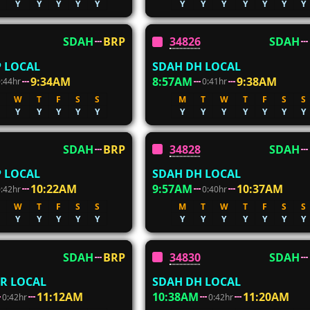
Y
Y
Y
Y
Y
Y
Y
Y
Y
Y
Y
Y
SDAH
BRP
34826
SDAH
 LOCAL
SDAH DH LOCAL
9:34AM
8:57AM
9:38AM
0:44hr
0:41hr
W
T
F
S
S
M
T
W
T
F
S
S
Y
Y
Y
Y
Y
Y
Y
Y
Y
Y
Y
Y
SDAH
BRP
34828
SDAH
 LOCAL
SDAH DH LOCAL
10:22AM
9:57AM
10:37AM
0:42hr
0:40hr
W
T
F
S
S
M
T
W
T
F
S
S
Y
Y
Y
Y
Y
Y
Y
Y
Y
Y
Y
Y
SDAH
BRP
34830
SDAH
R LOCAL
SDAH DH LOCAL
11:12AM
10:38AM
11:20AM
0:42hr
0:42hr