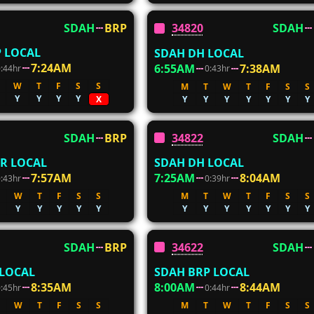
SDAH
BRP
34820
SDAH
 LOCAL
SDAH DH LOCAL
7:24AM
6:55AM
7:38AM
0:44hr
0:43hr
W
T
F
S
S
M
T
W
T
F
S
S
Y
Y
Y
Y
Y
Y
Y
Y
Y
Y
Y
X
SDAH
BRP
34822
SDAH
R LOCAL
SDAH DH LOCAL
7:57AM
7:25AM
8:04AM
0:43hr
0:39hr
W
T
F
S
S
M
T
W
T
F
S
S
Y
Y
Y
Y
Y
Y
Y
Y
Y
Y
Y
Y
SDAH
BRP
34622
SDAH
 LOCAL
SDAH BRP LOCAL
8:35AM
8:00AM
8:44AM
0:45hr
0:44hr
W
T
F
S
S
M
T
W
T
F
S
S