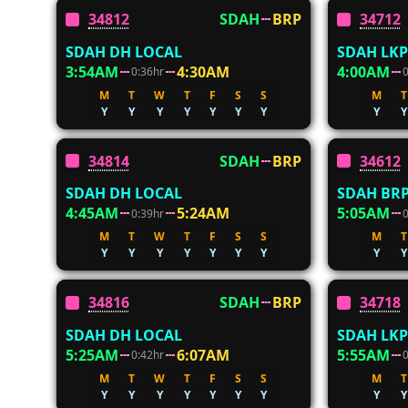
34812
SDAH
BRP
34712
SDAH DH LOCAL
SDAH LKP
3:54AM
4:30AM
4:00AM
0:36hr
M
T
W
T
F
S
S
M
T
Y
Y
Y
Y
Y
Y
Y
Y
Y
34814
SDAH
BRP
34612
SDAH DH LOCAL
SDAH BRP
4:45AM
5:24AM
5:05AM
0:39hr
M
T
W
T
F
S
S
M
T
Y
Y
Y
Y
Y
Y
Y
Y
Y
34816
SDAH
BRP
34718
SDAH DH LOCAL
SDAH LKP
5:25AM
6:07AM
5:55AM
0:42hr
M
T
W
T
F
S
S
M
T
Y
Y
Y
Y
Y
Y
Y
Y
Y