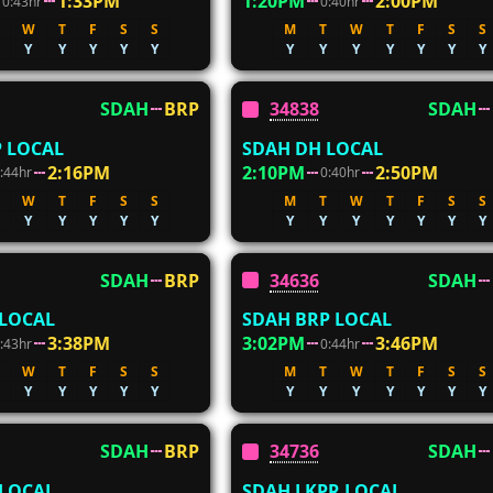
1:33PM
1:20PM
2:00PM
0:43hr
0:40hr
W
T
F
S
S
M
T
W
T
F
S
S
Y
Y
Y
Y
Y
Y
Y
Y
Y
Y
Y
Y
SDAH
BRP
34838
SDAH
 LOCAL
SDAH DH LOCAL
2:16PM
2:10PM
2:50PM
:44hr
0:40hr
W
T
F
S
S
M
T
W
T
F
S
S
Y
Y
Y
Y
Y
Y
Y
Y
Y
Y
Y
Y
SDAH
BRP
34636
SDAH
 LOCAL
SDAH BRP LOCAL
3:38PM
3:02PM
3:46PM
:43hr
0:44hr
W
T
F
S
S
M
T
W
T
F
S
S
Y
Y
Y
Y
Y
Y
Y
Y
Y
Y
Y
Y
SDAH
BRP
34736
SDAH
 LOCAL
SDAH LKPR LOCAL