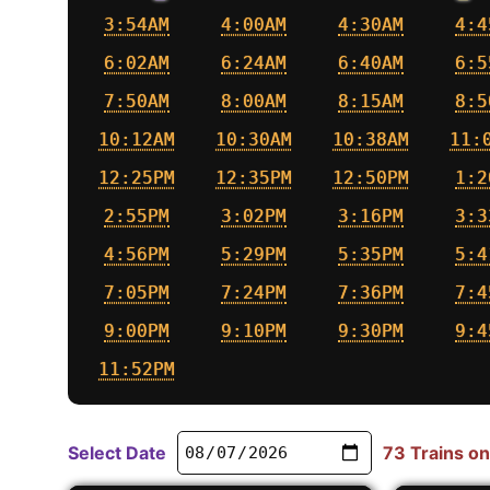
3:54AM
4:00AM
4:30AM
4:4
6:02AM
6:24AM
6:40AM
6:5
7:50AM
8:00AM
8:15AM
8:5
10:12AM
10:30AM
10:38AM
11:
12:25PM
12:35PM
12:50PM
1:2
2:55PM
3:02PM
3:16PM
3:3
4:56PM
5:29PM
5:35PM
5:4
7:05PM
7:24PM
7:36PM
7:4
9:00PM
9:10PM
9:30PM
9:4
11:52PM
Select Date
73 Trains on