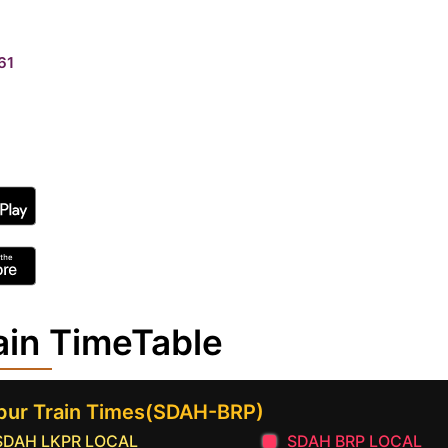
61
ain TimeTable
ipur Train Times(SDAH-BRP)
SDAH LKPR LOCAL
SDAH BRP LOCAL