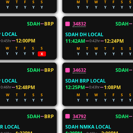
W
T
F
S
S
M
T
W
T
F
S
S
Y
Y
Y
Y
Y
Y
Y
Y
Y
Y
Y
Y
SDAH
BRP
34832
SDAH
 LOCAL
SDAH DH LOCAL
12:00PM
11:42AM
12:24PM
0:45hr
0:42hr
W
T
F
S
S
M
T
W
T
F
S
S
Y
Y
Y
Y
Y
Y
Y
Y
Y
Y
Y
X
SDAH
BRP
34632
SDAH
 LOCAL
SDAH BRP LOCAL
12:48PM
12:25PM
1:08PM
0:46hr
0:43hr
W
T
F
S
S
M
T
W
T
F
S
S
Y
Y
Y
Y
Y
Y
Y
Y
Y
Y
Y
Y
SDAH
BRP
34792
SDAH
R LOCAL
SDAH NMKA LOCAL