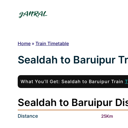
Skip
to
content
Home
»
Train Timetable
Sealdah to Baruipur T
What You’ll Get: Sealdah to Baruipur Train
T
Sealdah to Baruipur Di
Distance
25Km