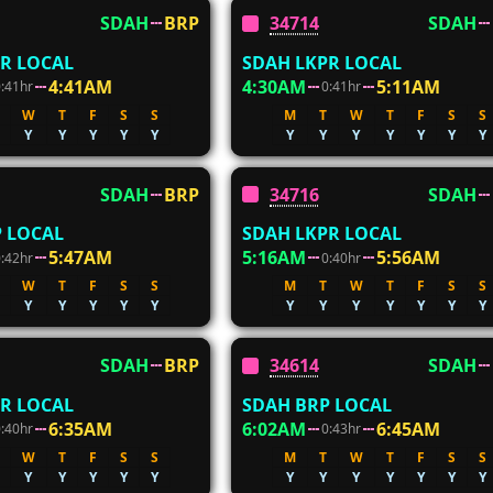
SDAH
BRP
34714
SDAH
R LOCAL
SDAH LKPR LOCAL
4:41AM
4:30AM
5:11AM
0:41hr
0:41hr
W
T
F
S
S
M
T
W
T
F
S
S
Y
Y
Y
Y
Y
Y
Y
Y
Y
Y
Y
Y
SDAH
BRP
34716
SDAH
 LOCAL
SDAH LKPR LOCAL
5:47AM
5:16AM
5:56AM
0:42hr
0:40hr
W
T
F
S
S
M
T
W
T
F
S
S
Y
Y
Y
Y
Y
Y
Y
Y
Y
Y
Y
Y
SDAH
BRP
34614
SDAH
R LOCAL
SDAH BRP LOCAL
6:35AM
6:02AM
6:45AM
0:40hr
0:43hr
W
T
F
S
S
M
T
W
T
F
S
S
Y
Y
Y
Y
Y
Y
Y
Y
Y
Y
Y
Y