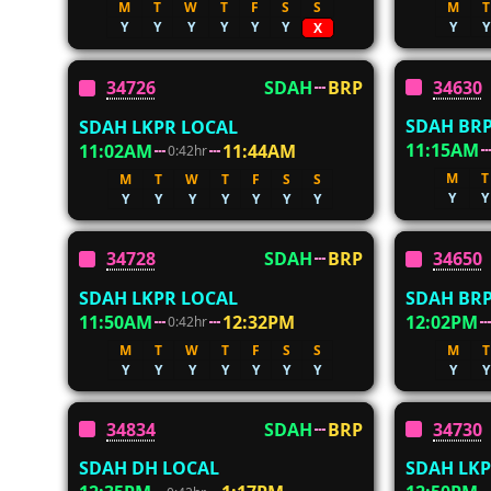
M
T
W
T
F
S
S
M
T
Y
Y
Y
Y
Y
Y
Y
Y
X
34630
34726
SDAH
BRP
SDAH BRP
SDAH LKPR LOCAL
11:15AM
11:02AM
11:44AM
0:42hr
M
T
M
T
W
T
F
S
S
Y
Y
Y
Y
Y
Y
Y
Y
Y
34728
SDAH
BRP
34650
SDAH LKPR LOCAL
SDAH BRP
11:50AM
12:32PM
12:02PM
0:42hr
M
T
W
T
F
S
S
M
T
Y
Y
Y
Y
Y
Y
Y
Y
Y
34834
SDAH
BRP
34730
SDAH DH LOCAL
SDAH LKP