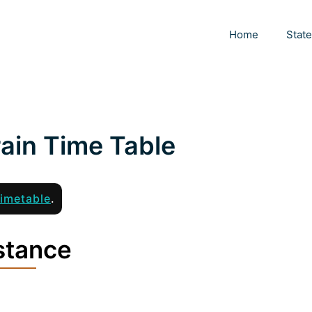
Home
Stat
rain Time Table
imetable
.
stance