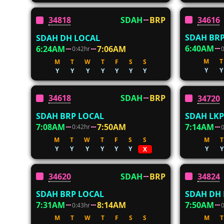
34616
34818
SDAH
BRP
SDAH BRP
SDAH DH LOCAL
6:40AM
6:24AM
7:06AM
0:42hr
M
T
M
T
W
T
F
S
S
Y
Y
Y
Y
Y
Y
Y
Y
Y
34618
SDAH
BRP
34720
SDAH BRP LOCAL
SDAH LKP
7:08AM
7:50AM
7:14AM
0:42hr
M
T
W
T
F
S
S
M
T
Y
Y
Y
Y
Y
Y
Y
Y
X
34620
SDAH
BRP
34824
SDAH BRP LOCAL
SDAH DH
7:31AM
8:14AM
7:50AM
0:43hr
M
T
W
T
F
S
S
M
T