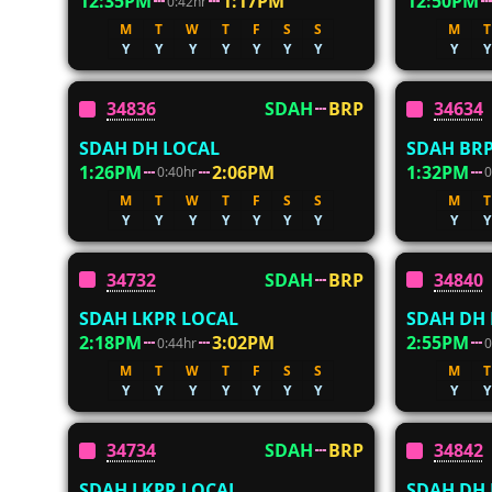
12:35PM
1:17PM
12:50PM
0:42hr
M
T
W
T
F
S
S
M
T
Y
Y
Y
Y
Y
Y
Y
Y
Y
34836
SDAH
BRP
34634
SDAH DH LOCAL
SDAH BRP
1:26PM
2:06PM
1:32PM
0:40hr
0
M
T
W
T
F
S
S
M
T
Y
Y
Y
Y
Y
Y
Y
Y
Y
34732
SDAH
BRP
34840
SDAH LKPR LOCAL
SDAH DH
2:18PM
3:02PM
2:55PM
0:44hr
0
M
T
W
T
F
S
S
M
T
Y
Y
Y
Y
Y
Y
Y
Y
Y
34734
SDAH
BRP
34842
SDAH LKPR LOCAL
SDAH DH