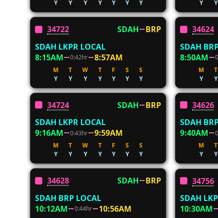
Y
Y
Y
Y
Y
Y
Y
Y
Y
34722
SDAH
BRP
34624
SDAH LKPR LOCAL
SDAH BRP
8:15AM
8:57AM
8:50AM
0:42hr
M
T
W
T
F
S
S
M
T
Y
Y
Y
Y
Y
Y
Y
Y
Y
34724
SDAH
BRP
34626
SDAH LKPR LOCAL
SDAH BRP
9:16AM
9:59AM
9:40AM
0:43hr
M
T
W
T
F
S
S
M
T
Y
Y
Y
Y
Y
Y
Y
Y
Y
34628
SDAH
BRP
34756
SDAH BRP LOCAL
SDAH LKP
10:12AM
10:56AM
10:30AM
0:44hr