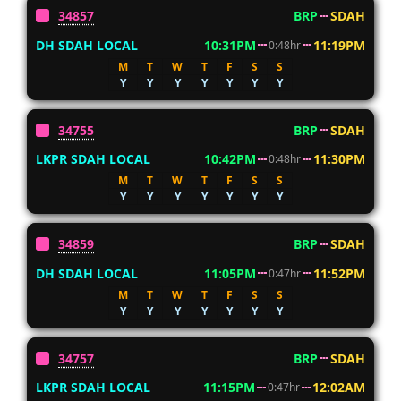
34857
BRP
SDAH
DH SDAH LOCAL
10:31PM
11:19PM
0:48hr
M
T
W
T
F
S
S
Y
Y
Y
Y
Y
Y
Y
34755
BRP
SDAH
LKPR SDAH LOCAL
10:42PM
11:30PM
0:48hr
M
T
W
T
F
S
S
Y
Y
Y
Y
Y
Y
Y
34859
BRP
SDAH
DH SDAH LOCAL
11:05PM
11:52PM
0:47hr
M
T
W
T
F
S
S
Y
Y
Y
Y
Y
Y
Y
34757
BRP
SDAH
LKPR SDAH LOCAL
11:15PM
12:02AM
0:47hr