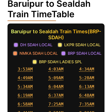
Baruipur to Sealdah
Train TimeTable
Baruipur to Sealdah Train Times(BRP-
SDAH)
DH SDAH LOCAL
LKPR SDAH LOCAL
NMKA SDAH LOCAL
BRP SDAH LOCAL
BRP SDAH LADIES SPL
3:53AM
4:03AM
4:34AM
4:49AM
5:09AM
5:28AM
5:34AM
6:04AM
6:13AM
6:19AM
6:37AM
6:48AM
6:58AM
7:25AM
7:35AM