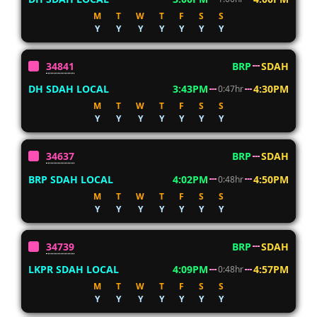
M
T
W
T
F
S
S
Y
Y
Y
Y
Y
Y
Y
34841
BRP
SDAH
DH SDAH LOCAL
3:43PM
4:30PM
0:47hr
M
T
W
T
F
S
S
Y
Y
Y
Y
Y
Y
Y
34637
BRP
SDAH
BRP SDAH LOCAL
4:02PM
4:50PM
0:48hr
M
T
W
T
F
S
S
Y
Y
Y
Y
Y
Y
Y
34739
BRP
SDAH
LKPR SDAH LOCAL
4:09PM
4:57PM
0:48hr
M
T
W
T
F
S
S
Y
Y
Y
Y
Y
Y
Y