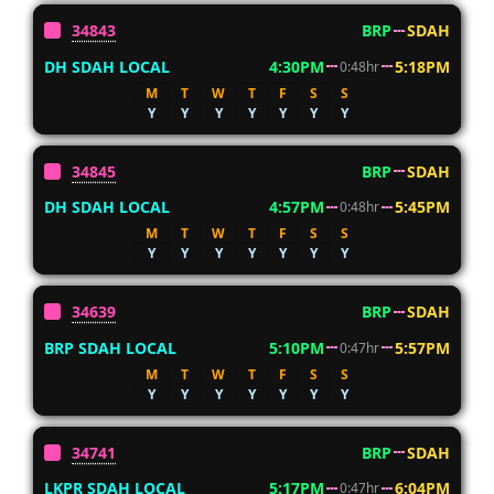
34843
BRP
SDAH
DH SDAH LOCAL
4:30PM
5:18PM
0:48hr
M
T
W
T
F
S
S
Y
Y
Y
Y
Y
Y
Y
34845
BRP
SDAH
DH SDAH LOCAL
4:57PM
5:45PM
0:48hr
M
T
W
T
F
S
S
Y
Y
Y
Y
Y
Y
Y
34639
BRP
SDAH
BRP SDAH LOCAL
5:10PM
5:57PM
0:47hr
M
T
W
T
F
S
S
Y
Y
Y
Y
Y
Y
Y
34741
BRP
SDAH
LKPR SDAH LOCAL
5:17PM
6:04PM
0:47hr