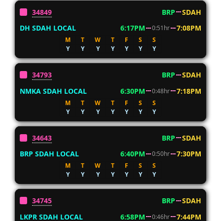
34849
BRP
SDAH
DH SDAH LOCAL
6:17PM
7:08PM
0:51hr
M
T
W
T
F
S
S
Y
Y
Y
Y
Y
Y
Y
34793
BRP
SDAH
NMKA SDAH LOCAL
6:30PM
7:18PM
0:48hr
M
T
W
T
F
S
S
Y
Y
Y
Y
Y
Y
Y
34643
BRP
SDAH
BRP SDAH LOCAL
6:40PM
7:30PM
0:50hr
M
T
W
T
F
S
S
Y
Y
Y
Y
Y
Y
Y
34745
BRP
SDAH
LKPR SDAH LOCAL
6:58PM
7:44PM
0:46hr