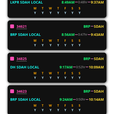
LKPR SDAH LOCAL
8:49AM
9:37AM
0:48hr
M
T
W
T
F
S
S
Y
Y
Y
Y
Y
Y
Y
34621
BRP
SDAH
BRP SDAH LOCAL
8:56AM
9:43AM
0:47hr
M
T
W
T
F
S
S
Y
Y
Y
Y
Y
Y
Y
34825
BRP
SDAH
DH SDAH LOCAL
9:17AM
10:09AM
0:52hr
M
T
W
T
F
S
S
Y
Y
Y
Y
Y
Y
Y
34623
BRP
SDAH
BRP SDAH LOCAL
9:24AM
10:14AM
0:50hr
M
T
W
T
F
S
S
Y
Y
Y
Y
Y
Y
Y