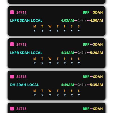
34711
BRP
SDAH
LKPR SDAH LOCAL
4:03AM
4:50AM
0:47hr
M
T
W
T
F
S
S
Y
Y
Y
Y
Y
Y
Y
34713
BRP
SDAH
LKPR SDAH LOCAL
4:34AM
5:20AM
0:46hr
M
T
W
T
F
S
S
Y
Y
Y
Y
Y
Y
Y
34813
BRP
SDAH
DH SDAH LOCAL
4:49AM
5:35AM
0:46hr
M
T
W
T
F
S
S
Y
Y
Y
Y
Y
Y
Y
34715
BRP
SDAH