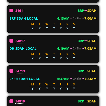
34611
BRP
SDAH
BRP SDAH LOCAL
6:13AM
7:00AM
0:47hr
M
T
W
T
F
S
S
Y
Y
Y
Y
Y
Y
Y
34817
BRP
SDAH
DH SDAH LOCAL
6:19AM
7:08AM
0:49hr
M
T
W
T
F
S
S
Y
Y
Y
Y
Y
Y
Y
34719
BRP
SDAH
LKPR SDAH LOCAL
6:37AM
7:23AM
0:46hr
M
T
W
T
F
S
S
Y
Y
Y
Y
Y
Y
Y
34819
BRP
SDAH