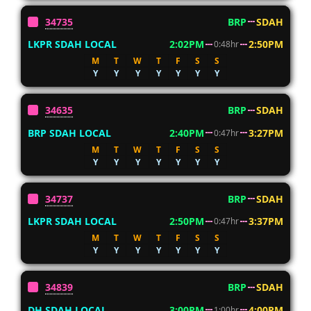
34735
BRP
SDAH
LKPR SDAH LOCAL
2:02PM
2:50PM
0:48hr
M
T
W
T
F
S
S
Y
Y
Y
Y
Y
Y
Y
34635
BRP
SDAH
BRP SDAH LOCAL
2:40PM
3:27PM
0:47hr
M
T
W
T
F
S
S
Y
Y
Y
Y
Y
Y
Y
34737
BRP
SDAH
LKPR SDAH LOCAL
2:50PM
3:37PM
0:47hr
M
T
W
T
F
S
S
Y
Y
Y
Y
Y
Y
Y
34839
BRP
SDAH
DH SDAH LOCAL
3:00PM
4:00PM
1:00hr