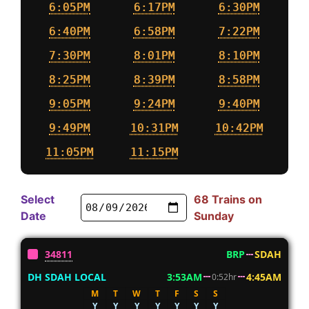
6:05PM
6:17PM
6:30PM
6:40PM
6:58PM
7:22PM
7:30PM
8:01PM
8:10PM
8:25PM
8:39PM
8:58PM
9:05PM
9:24PM
9:40PM
9:49PM
10:31PM
10:42PM
11:05PM
11:15PM
Select
68 Trains on
Date
Sunday
34811
BRP
SDAH
DH SDAH LOCAL
3:53AM
4:45AM
0:52hr
M
T
W
T
F
S
S
Y
Y
Y
Y
Y
Y
Y