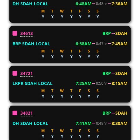
DH SDAH LOCAL
6:48AM
7:36AM
0:48hr
M
T
W
T
F
S
S
Y
Y
Y
Y
Y
Y
Y
34613
BRP
SDAH
BRP SDAH LOCAL
6:58AM
7:45AM
0:47hr
M
T
W
T
F
S
S
Y
Y
Y
Y
Y
Y
Y
34721
BRP
SDAH
LKPR SDAH LOCAL
7:25AM
8:15AM
0:50hr
M
T
W
T
F
S
S
Y
Y
Y
Y
Y
Y
Y
34821
BRP
SDAH
DH SDAH LOCAL
7:41AM
8:30AM
0:49hr
M
T
W
T
F
S
S
Y
Y
Y
Y
Y
Y
Y