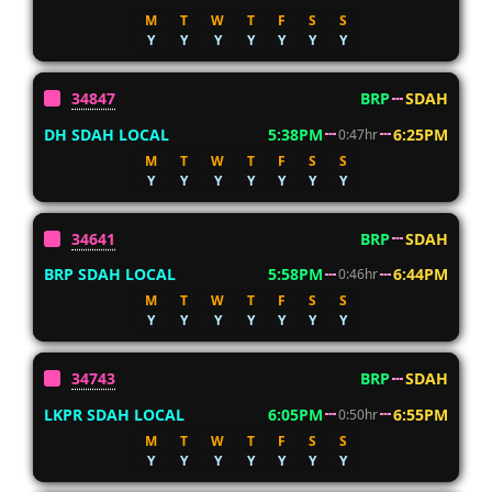
M
T
W
T
F
S
S
Y
Y
Y
Y
Y
Y
Y
34847
BRP
SDAH
DH SDAH LOCAL
5:38PM
6:25PM
0:47hr
M
T
W
T
F
S
S
Y
Y
Y
Y
Y
Y
Y
34641
BRP
SDAH
BRP SDAH LOCAL
5:58PM
6:44PM
0:46hr
M
T
W
T
F
S
S
Y
Y
Y
Y
Y
Y
Y
34743
BRP
SDAH
LKPR SDAH LOCAL
6:05PM
6:55PM
0:50hr
M
T
W
T
F
S
S
Y
Y
Y
Y
Y
Y
Y