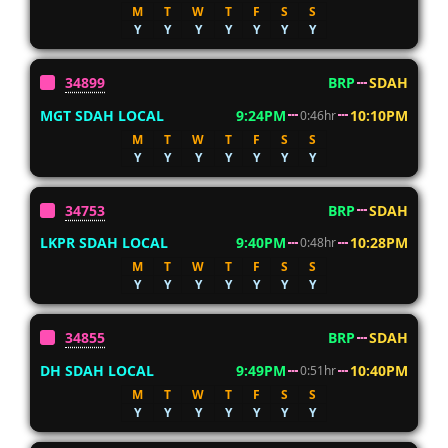
M
T
W
T
F
S
S
Y
Y
Y
Y
Y
Y
Y
34899
BRP
SDAH
MGT SDAH LOCAL
9:24PM
10:10PM
0:46hr
M
T
W
T
F
S
S
Y
Y
Y
Y
Y
Y
Y
34753
BRP
SDAH
LKPR SDAH LOCAL
9:40PM
10:28PM
0:48hr
M
T
W
T
F
S
S
Y
Y
Y
Y
Y
Y
Y
34855
BRP
SDAH
DH SDAH LOCAL
9:49PM
10:40PM
0:51hr
M
T
W
T
F
S
S
Y
Y
Y
Y
Y
Y
Y