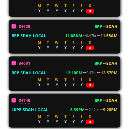
M
T
W
T
F
S
S
Y
Y
Y
Y
Y
Y
X
34629
BRP
SDAH
BRP SDAH LOCAL
11:08AM
11:55AM
0:47hr
M
T
W
T
F
S
S
Y
Y
Y
Y
Y
Y
X
34631
BRP
SDAH
BRP SDAH LOCAL
12:10PM
12:57PM
0:47hr
M
T
W
T
F
S
S
Y
Y
Y
Y
Y
Y
X
34749
BRP
SDAH
LKPR SDAH LOCAL
8:39PM
9:28PM
0:49hr
M
T
W
T
F
S
S
Y
Y
Y
Y
Y
Y
X