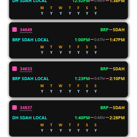
DH SDAH LOCAL
12:52PM
1:38PM
0:46hr
M
T
W
T
F
S
S
Y
Y
Y
Y
Y
Y
Y
34649
BRP
SDAH
BRP SDAH LOCAL
1:00PM
1:47PM
0:47hr
M
T
W
T
F
S
S
Y
Y
Y
Y
Y
Y
Y
34633
BRP
SDAH
BRP SDAH LOCAL
1:23PM
2:10PM
0:47hr
M
T
W
T
F
S
S
Y
Y
Y
Y
Y
Y
Y
34837
BRP
SDAH
DH SDAH LOCAL
1:40PM
2:28PM
0:48hr
M
T
W
T
F
S
S
Y
Y
Y
Y
Y
Y
Y