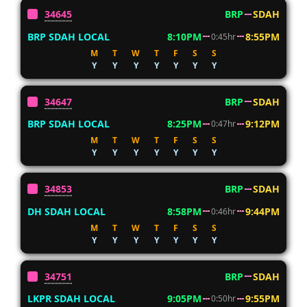
34645
BRP
SDAH
BRP SDAH LOCAL
8:10PM
8:55PM
0:45hr
M
T
W
T
F
S
S
Y
Y
Y
Y
Y
Y
Y
34647
BRP
SDAH
BRP SDAH LOCAL
8:25PM
9:12PM
0:47hr
M
T
W
T
F
S
S
Y
Y
Y
Y
Y
Y
Y
34853
BRP
SDAH
DH SDAH LOCAL
8:58PM
9:44PM
0:46hr
M
T
W
T
F
S
S
Y
Y
Y
Y
Y
Y
Y
34751
BRP
SDAH
LKPR SDAH LOCAL
9:05PM
9:55PM
0:50hr