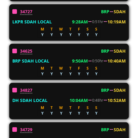
34727
BRP
SDAH
LKPR SDAH LOCAL
9:28AM
10:19AM
0:51hr
M
T
W
T
F
S
S
Y
Y
Y
Y
Y
Y
Y
34625
BRP
SDAH
BRP SDAH LOCAL
9:50AM
10:40AM
0:50hr
M
T
W
T
F
S
S
Y
Y
Y
Y
Y
Y
Y
34827
BRP
SDAH
DH SDAH LOCAL
10:04AM
10:52AM
0:48hr
M
T
W
T
F
S
S
Y
Y
Y
Y
Y
Y
Y
34729
BRP
SDAH