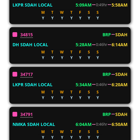
LKPR SDAH LOCAL
5:09AM
5:58AM
0:49hr
M
T
W
T
F
S
S
Y
Y
Y
Y
Y
Y
Y
34815
BRP
SDAH
DH SDAH LOCAL
5:28AM
6:14AM
0:46hr
M
T
W
T
F
S
S
Y
Y
Y
Y
Y
Y
Y
34717
BRP
SDAH
LKPR SDAH LOCAL
5:34AM
6:20AM
0:46hr
M
T
W
T
F
S
S
Y
Y
Y
Y
Y
Y
Y
34791
BRP
SDAH
NMKA SDAH LOCAL
6:04AM
6:50AM
0:46hr
M
T
W
T
F
S
S
Y
Y
Y
Y
Y
Y
Y