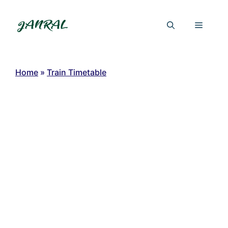
Skip
to
Menu
content
Home
»
Train Timetable