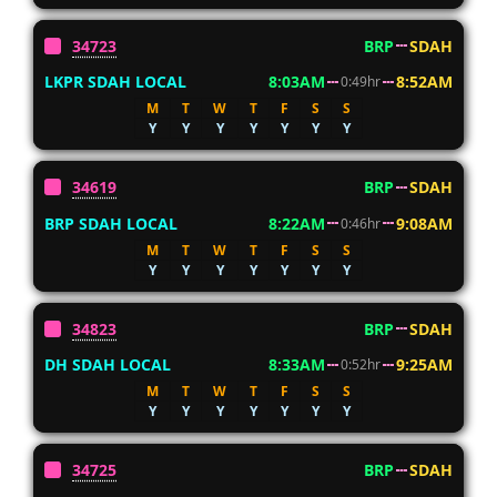
34723
BRP
SDAH
LKPR SDAH LOCAL
8:03AM
8:52AM
0:49hr
M
T
W
T
F
S
S
Y
Y
Y
Y
Y
Y
Y
34619
BRP
SDAH
BRP SDAH LOCAL
8:22AM
9:08AM
0:46hr
M
T
W
T
F
S
S
Y
Y
Y
Y
Y
Y
Y
34823
BRP
SDAH
DH SDAH LOCAL
8:33AM
9:25AM
0:52hr
M
T
W
T
F
S
S
Y
Y
Y
Y
Y
Y
Y
34725
BRP
SDAH