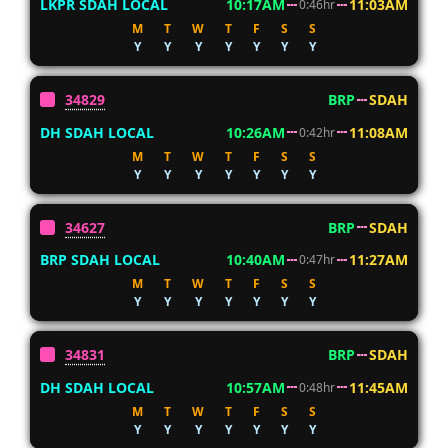
LKPR SDAH LOCAL
10:17AM
11:03AM
0:46hr
M
T
W
T
F
S
S
Y
Y
Y
Y
Y
Y
Y
34829
BRP
SDAH
DH SDAH LOCAL
10:26AM
11:08AM
0:42hr
M
T
W
T
F
S
S
Y
Y
Y
Y
Y
Y
Y
34627
BRP
SDAH
BRP SDAH LOCAL
10:40AM
11:27AM
0:47hr
M
T
W
T
F
S
S
Y
Y
Y
Y
Y
Y
Y
34831
BRP
SDAH
DH SDAH LOCAL
10:57AM
11:45AM
0:48hr
M
T
W
T
F
S
S
Y
Y
Y
Y
Y
Y
Y