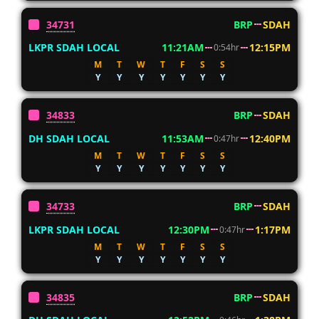
34731
BRP
SDAH
LKPR SDAH LOCAL
11:21AM
12:15PM
0:54hr
M
T
W
T
F
S
S
Y
Y
Y
Y
Y
Y
Y
34833
BRP
SDAH
DH SDAH LOCAL
11:53AM
12:40PM
0:47hr
M
T
W
T
F
S
S
Y
Y
Y
Y
Y
Y
Y
34733
BRP
SDAH
LKPR SDAH LOCAL
12:30PM
1:17PM
0:47hr
M
T
W
T
F
S
S
Y
Y
Y
Y
Y
Y
Y
34835
BRP
SDAH