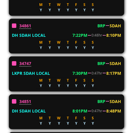
M
T
W
T
F
S
S
Y
Y
Y
Y
Y
Y
Y
34861
BRP
SDAH
DH SDAH LOCAL
7:22PM
8:10PM
0:48hr
M
T
W
T
F
S
S
Y
Y
Y
Y
Y
Y
Y
34747
BRP
SDAH
LKPR SDAH LOCAL
7:30PM
8:17PM
0:47hr
M
T
W
T
F
S
S
Y
Y
Y
Y
Y
Y
Y
34851
BRP
SDAH
DH SDAH LOCAL
8:01PM
8:48PM
0:47hr
M
T
W
T
F
S
S
Y
Y
Y
Y
Y
Y
Y