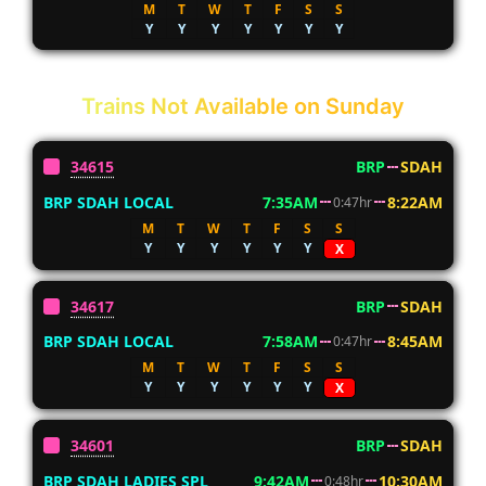
M
T
W
T
F
S
S
Y
Y
Y
Y
Y
Y
Y
Trains Not Available on Sunday
34615
BRP
SDAH
BRP SDAH LOCAL
7:35AM
8:22AM
0:47hr
M
T
W
T
F
S
S
Y
Y
Y
Y
Y
Y
X
34617
BRP
SDAH
BRP SDAH LOCAL
7:58AM
8:45AM
0:47hr
M
T
W
T
F
S
S
Y
Y
Y
Y
Y
Y
X
34601
BRP
SDAH
BRP SDAH LADIES SPL
9:42AM
10:30AM
0:48hr